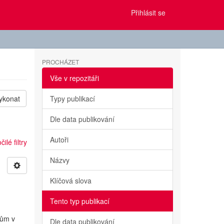
Přihlásit se
PROCHÁZET
Vše v repozitáři
ykonat
Typy publikací
Dle data publikování
Autoři
ilé filtry
Názvy
Klíčová slova
Tento typ publikací
tům v
Dle data publikování