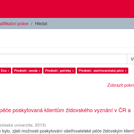
alifikační práce
Hledat
V
 Eva ×
Předmět: needs ×
Předmět: potřeby ×
Předmět: ošetřovatelská péče ×
Zobrazit pokroč
 péče poskytovaná klientům židovského vyznání v ČR a
hočeská univerzita
,
2013
)
 bylo, zjisti možnosti poskytování ošetřovatelské péče židovským klien