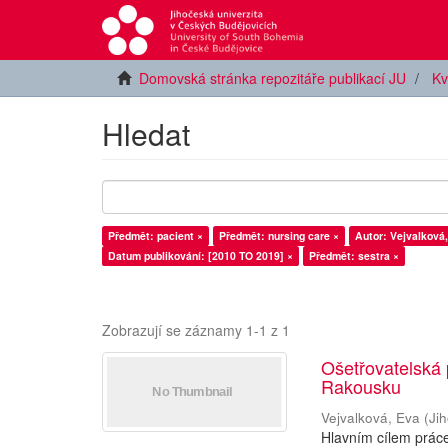
Domovská stránka repozitáře publikací JU
Kv
Hledat
Předmět: pacient ×
Předmět: nursing care ×
Autor: Vejvalková,
Datum publikování: [2010 TO 2019] ×
Předmět: sestra ×
Zobrazují se záznamy 1-1 z 1
Ošetřovatelská
Rakousku
Vejvalková, Eva
(
Ji
Hlavním cílem práce