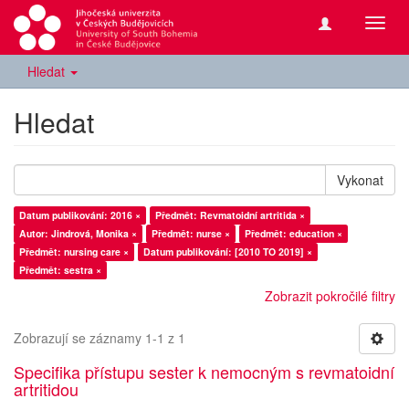
Přepn
navig
Hledat
Hledat
Vykonat
Datum publikování: 2016 ×
Předmět: Revmatoidní artritida ×
Autor: Jindrová, Monika ×
Předmět: nurse ×
Předmět: education ×
Předmět: nursing care ×
Datum publikování: [2010 TO 2019] ×
Předmět: sestra ×
Zobrazit pokročilé filtry
Zobrazují se záznamy 1-1 z 1
Specifika přístupu sester k nemocným s revmatoidní
artritidou