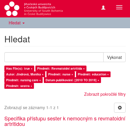
Přepn
navig
Hledat
Hledat
Vykonat
Has File(s): true ×
Předmět: Revmatoidní artritida ×
Autor: Jindrová, Monika ×
Předmět: nurse ×
Předmět: education ×
Předmět: nursing care ×
Datum publikování: [2010 TO 2019] ×
Předmět: sestra ×
Zobrazit pokročilé filtry
Zobrazují se záznamy 1-1 z 1
Specifika přístupu sester k nemocným s revmatoidní
artritidou