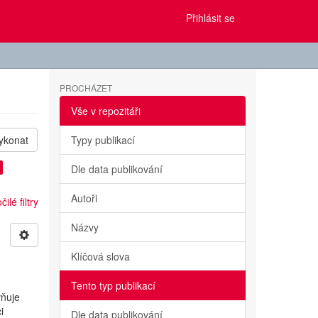
Přihlásit se
PROCHÁZET
Vše v repozitáři
ykonat
Typy publikací
Dle data publikování
Autoři
ilé filtry
Názvy
Klíčová slova
Tento typ publikací
vňuje
i
Dle data publikování