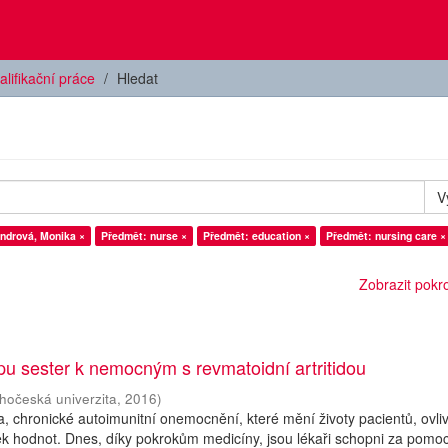
alifikační práce
Hledat
V
indrová, Monika ×
Předmět: nurse ×
Předmět: education ×
Předmět: nursing care ×
Zobrazit pokroč
upu sester k nemocným s revmatoidní artritidou
ihočeská univerzita
,
2016
)
da, chronické autoimunitní onemocnění, které mění životy pacientů, ovli
íček hodnot. Dnes, díky pokrokům medicíny, jsou lékaři schopni za pomoc