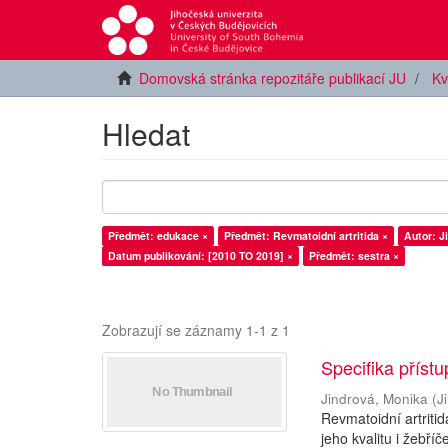
Domovská stránka repozitáře publikací JU
Kv
Hledat
Předmět: edukace ×
Předmět: Revmatoidní artritida ×
Autor: J
Datum publikování: [2010 TO 2019] ×
Předmět: sestra ×
Zobrazují se záznamy 1-1 z 1
Specifika příst
Jindrová, Monika
(
J
Revmatoidní artriti
jeho kvalitu i žebř