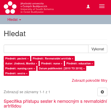
Přepn
navig
Hledat
Hledat
Vykonat
Předmět: pacient ×
Předmět: Revmatoidní artritida ×
Autor: Jindrová, Monika ×
Předmět: nurse ×
Předmět: education ×
Předmět: nursing care ×
Datum publikování: [2010 TO 2019] ×
Předmět: sestra ×
Zobrazit pokročilé filtry
Zobrazují se záznamy 1-1 z 1
Specifika přístupu sester k nemocným s revmatoidní
artritidou