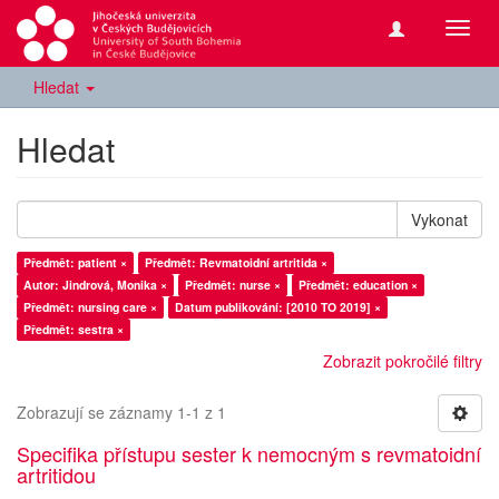
Přepn
navig
Hledat
Hledat
Vykonat
Předmět: patient ×
Předmět: Revmatoidní artritida ×
Autor: Jindrová, Monika ×
Předmět: nurse ×
Předmět: education ×
Předmět: nursing care ×
Datum publikování: [2010 TO 2019] ×
Předmět: sestra ×
Zobrazit pokročilé filtry
Zobrazují se záznamy 1-1 z 1
Specifika přístupu sester k nemocným s revmatoidní
artritidou