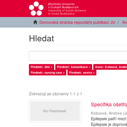
Domovská stránka repozitáře publikací JU
Kv
Hledat
Předmět: dítě ×
Předmět: komunikace ×
Autor: Kobzová, Andre
Předmět: nursing care ×
Předmět: sestra ×
Zobrazují se záznamy 1-1 z 1
Specifika ošetřo
Kobzová, Andrea
(
J
Epilepsie patří mez
Epilepsie je doprov