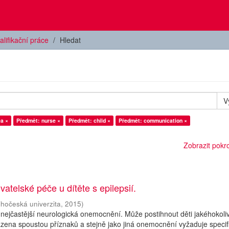
alifikační práce
Hledat
V
a ×
Předmět: nurse ×
Předmět: child ×
Předmět: communication ×
Zobrazit pokroč
vatelské péče u dítěte s epilepsií.
ihočeská univerzita
,
2015
)
i nejčastější neurologická onemocnění. Může postihnout děti jakéhokoli
ázena spoustou příznaků a stejně jako jiná onemocnění vyžaduje specif