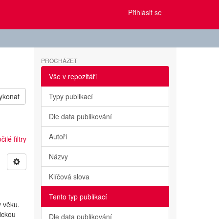
Přihlásit se
PROCHÁZET
Vše v repozitáři
ykonat
Typy publikací
Dle data publikování
Autoři
ilé filtry
Názvy
Klíčová slova
Tento typ publikací
v věku.
ickou
Dle data publikování