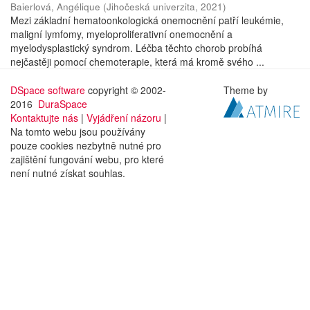
Baierlová, Angélique
(
Jihočeská univerzita
,
2021
)
Mezi základní hematoonkologická onemocnění patří leukémie,
maligní lymfomy, myeloproliferativní onemocnění a
myelodysplastický syndrom. Léčba těchto chorob probíhá
nejčastěji pomocí chemoterapie, která má kromě svého ...
DSpace software
copyright © 2002-
Theme by
2016
DuraSpace
Kontaktujte nás
|
Vyjádření názoru
|
Na tomto webu jsou používány
pouze cookies nezbytně nutné pro
zajištění fungování webu, pro které
není nutné získat souhlas.