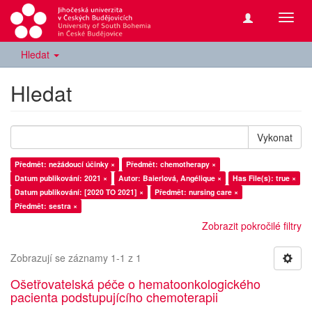
Přepn
navig
Hledat
Hledat
Vykonat
Předmět: nežádoucí účinky ×
Předmět: chemotherapy ×
Datum publikování: 2021 ×
Autor: Baierlová, Angélique ×
Has File(s): true ×
Datum publikování: [2020 TO 2021] ×
Předmět: nursing care ×
Předmět: sestra ×
Zobrazit pokročilé filtry
Zobrazují se záznamy 1-1 z 1
Ošetřovatelská péče o hematoonkologického
pacienta podstupujícího chemoterapii