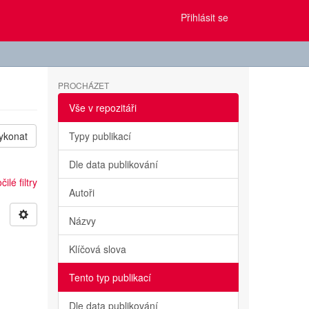
Přihlásit se
PROCHÁZET
Vše v repozitáři
ykonat
Typy publikací
Dle data publikování
ilé filtry
Autoři
Názvy
Klíčová slova
Tento typ publikací
Dle data publikování