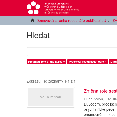
Domovská stránka repozitáře publikací JU
Kv
Hledat
Předmět: role of the nurse ×
Předmět: psychiatrist care ×
Datu
Zobrazují se záznamy 1-1 z 1
Změna role sest
Dugovičová, Ladisl
Důvodem, proč jsem s
psychiatrické péče
onemocněním z pohle