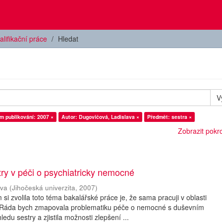
alifikační práce
Hledat
V
m publikování: 2007 ×
Autor: Dugovičová, Ladislava ×
Předmět: sestra ×
Zobrazit pokroč
ry v péči o psychiatricky nemocné
ava
(
Jihočeská univerzita
,
2007
)
i zvolila toto téma bakalářské práce je, že sama pracuji v oblasti
. Ráda bych zmapovala problematiku péče o nemocné s duševním
du sestry a zjistila možnosti zlepšení ...