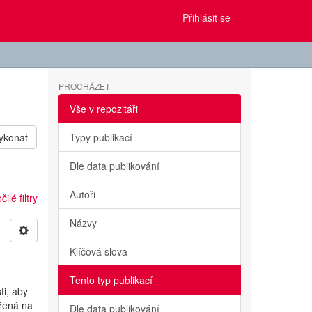
Přihlásit se
PROCHÁZET
Vše v repozitáři
ykonat
Typy publikací
Dle data publikování
Autoři
ilé filtry
Názvy
Klíčová slova
Tento typ publikací
ti, aby
ěřená na
Dle data publikování