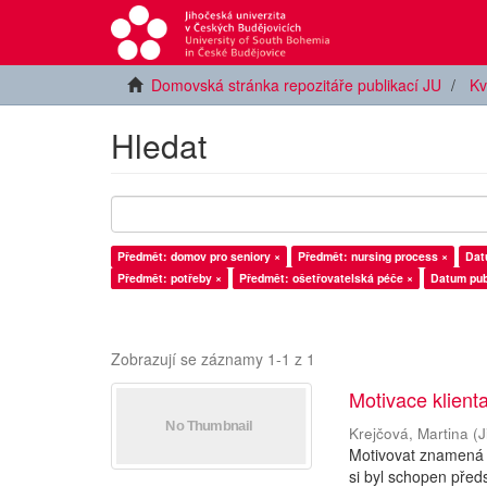
Domovská stránka repozitáře publikací JU
Kv
Hledat
Předmět: domov pro seniory ×
Předmět: nursing process ×
Dat
Předmět: potřeby ×
Předmět: ošetřovatelská péče ×
Datum pub
Zobrazují se záznamy 1-1 z 1
Motivace klient
Krejčová, Martina
(
J
Motivovat znamená p
si byl schopen před