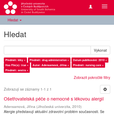
Přepn
navig
Hledat
Hledat
Vykonat
Předmět: léky ×
Předmět: drug administration ×
Datum publikování: 2010 ×
Has File(s): true ×
Autor: Adensamová, Jiřina ×
Předmět: nursing care ×
Předmět: sestra ×
Zobrazit pokročilé filtry
Zobrazují se záznamy 1-1 z 1
Ošetřovatelská péče o nemocné s lékovou alergií
Adensamová, Jiřina
(
Jihočeská univerzita
,
2010
)
Alergie představují aktuální zdravotní problém současnosti. Se