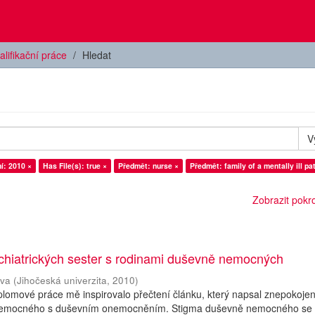
alifikační práce
Hledat
V
í: 2010 ×
Has File(s): true ×
Předmět: nurse ×
Předmět: family of a mentally ill pa
Zobrazit pokroč
chiatrických sester s rodinami duševně nemocných
ava
(
Jihočeská univerzita
,
2010
)
plomové práce mě inspirovalo přečtení článku, který napsal znepokoje
k nemocného s duševním onemocněním. Stigma duševně nemocného se 