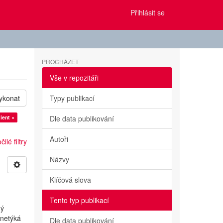
Přihlásit se
PROCHÁZET
Vše v repozitáři
ykonat
Typy publikací
tient ×
Dle data publikování
Autoři
ilé filtry
Názvy
Klíčová slova
Tento typ publikací
ný
netýká
Dle data publikování