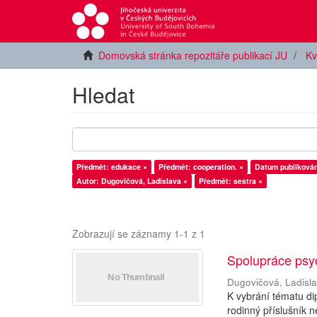
Domovská stránka repozitáře publikací JU
Kv
Hledat
Předmět: edukace ×
Předmět: cooperation. ×
Datum publikován
Autor: Dugovičová, Ladislava ×
Předmět: sestra ×
Zobrazují se záznamy 1-1 z 1
Spolupráce psy
Dugovičová, Ladisl
K vybrání tématu di
rodinný příslušní