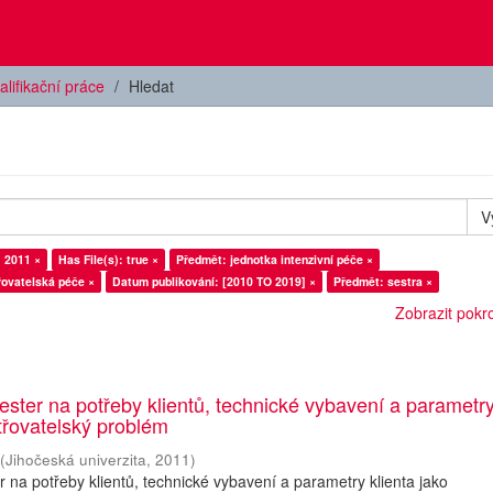
alifikační práce
Hledat
V
 2011 ×
Has File(s): true ×
Předmět: jednotka intenzivní péče ×
řovatelská péče ×
Datum publikování: [2010 TO 2019] ×
Předmět: sestra ×
Zobrazit pokroč
ester na potřeby klientů, technické vybavení a parametr
etřovatelský problém
(
Jihočeská univerzita
,
2011
)
r na potřeby klientů, technické vybavení a parametry klienta jako