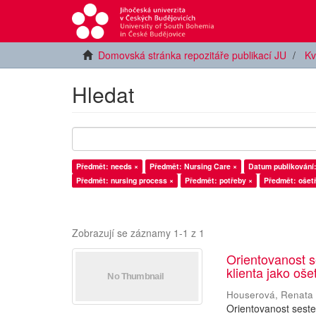
Domovská stránka repozitáře publikací JU
Kv
Hledat
Předmět: needs ×
Předmět: Nursing Care ×
Datum publikování:
Předmět: nursing process ×
Předmět: potřeby ×
Předmět: ošet
Zobrazují se záznamy 1-1 z 1
Orientovanost s
klienta jako oš
Houserová, Renata
Orientovanost seste