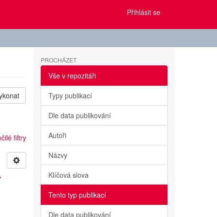
Přihlásit se
PROCHÁZET
Vše v repozitáři
ykonat
Typy publikací
Dle data publikování
Autoři
ilé filtry
Názvy
Klíčová slova
y
Tento typ publikací
Dle data publikování