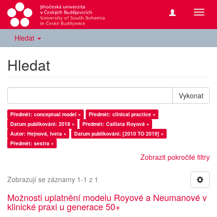
Přepn
navig
Hledat
Hledat
Vykonat
Předmět: conceptual model ×
Předmět: clinical practice ×
Datum publikování: 2018 ×
Předmět: Callista Royová ×
Autor: Hejnová, Iveta ×
Datum publikování: [2010 TO 2019] ×
Předmět: sestra ×
Zobrazit pokročilé filtry
Zobrazují se záznamy 1-1 z 1
Možnosti uplatnění modelu Royové a Neumanové v
klinické praxi u generace 50+