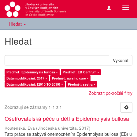
Přepn
navig
Hledat
Hledat
Vykonat
Předmět: Epidermolysis bullosa ×
Předmět: EB Centrum ×
Datum publikování: 2017 ×
Předmět: nursing care ×
Datum publikování: [2010 TO 2019] ×
Předmět: sestra ×
Zobrazit pokročilé filtry
Zobrazují se záznamy 1-1 z 1
Ošetřovatelská péče u dětí s Epidermolysis bullosa
Koutenská, Eva
(
Jihočeská univerzita
,
2017
)
Tato práce se zabývá onemocněním Epidermolysis bullosa (EB) u