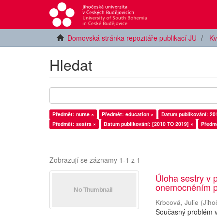
Domovská stránka repozitáře publikací JU
Kv
Hledat
Předmět: nurse ×
Předmět: education ×
Datum publikování: 20
Předmět: sestra ×
Datum publikování: [2010 TO 2019] ×
Předmě
Zobrazují se záznamy 1-1 z 1
Úloha sestry v 
onemocněním p
Krbcová, Julie
(
Jiho
Současný problém v 