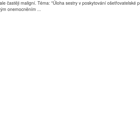
ale častěji maligní. Téma: "Úloha sestry v poskytování ošetřovatelské 
vým onemocněním ...