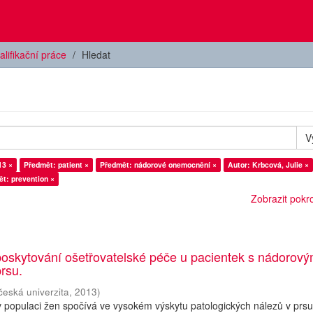
alifikační práce
Hledat
V
13 ×
Předmět: patient ×
Předmět: nádorové onemocnění ×
Autor: Krbcová, Julie ×
t: prevention ×
Zobrazit pokroč
poskytování ošetřovatelské péče u pacientek s nádorov
rsu.
česká univerzita
,
2013
)
populaci žen spočívá ve vysokém výskytu patologických nálezů v prsu