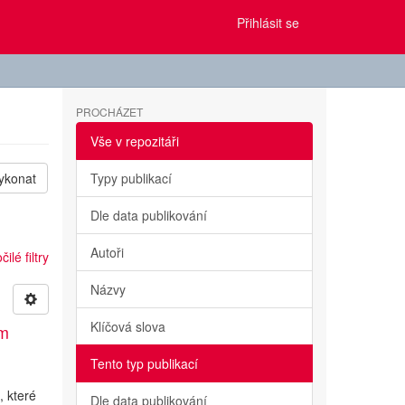
Přihlásit se
PROCHÁZET
Vše v repozitáři
ykonat
Typy publikací
Dle data publikování
Autoři
ilé filtry
Názvy
Klíčová slova
ým
Tento typ publikací
, které
Dle data publikování