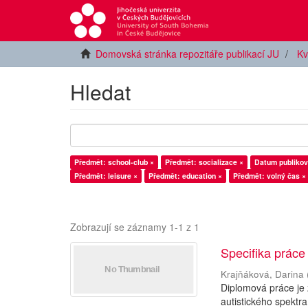
Domovská stránka repozitáře publikací JU
Kv
Hledat
Předmět: school-club ×
Předmět: socializace ×
Datum publikov
Předmět: leisure ×
Předmět: education ×
Předmět: volný čas ×
Zobrazují se záznamy 1-1 z 1
Specifika práce
Krajňáková, Darina
Diplomová práce je
autistického spektra