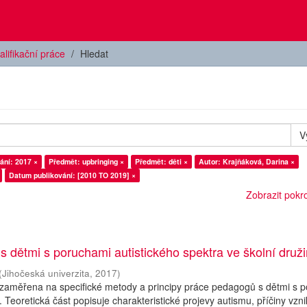
alifikační práce
Hledat
V
ání: 2017 ×
Předmět: upbringing ×
Předmět: děti ×
Autor: Krajňáková, Darina ×
Datum publikování: [2010 TO 2019] ×
Zobrazit pokroč
 s dětmi s poruchami autistického spektra ve školní druž
(
Jihočeská univerzita
,
2017
)
 zaměřena na specifické metody a principy práce pedagogů s dětmi s 
. Teoretická část popisuje charakteristické projevy autismu, příčiny vzn