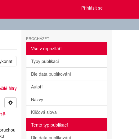
Přihlásit se
PROCHÁZET
Vše v repozitáři
ykonat
Typy publikací
Dle data publikování
Autoři
ilé filtry
Názvy
Klíčová slova
ině
Tento typ publikací
poruchou
iku
Dle data publikování