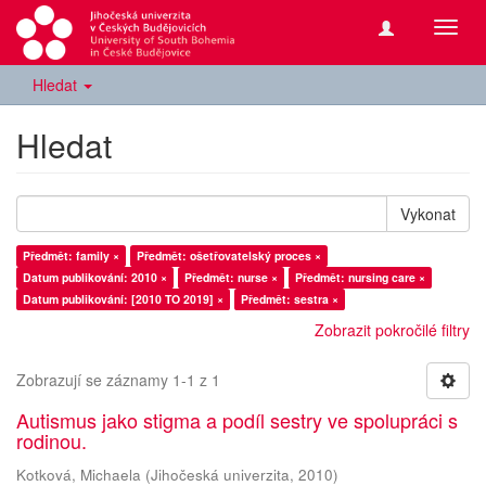
Přepn
navig
Hledat
Hledat
Vykonat
Předmět: family ×
Předmět: ošetřovatelský proces ×
Datum publikování: 2010 ×
Předmět: nurse ×
Předmět: nursing care ×
Datum publikování: [2010 TO 2019] ×
Předmět: sestra ×
Zobrazit pokročilé filtry
Zobrazují se záznamy 1-1 z 1
Autismus jako stigma a podíl sestry ve spolupráci s
rodinou.
Kotková, Michaela
(
Jihočeská univerzita
,
2010
)