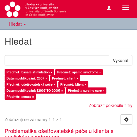
Přepn
navig
Hledat
Hledat
Vykonat
Předmět: basale stimulation ×
Předmět: apallic syndrome ×
Datum publikování: 2007 ×
Předmět: client ×
Předmět: ošetřovatelská péče ×
Předmět: klient ×
Datum publikování: [2007 TO 2009] ×
Předmět: nursing care ×
Předmět: sestra ×
Zobrazit pokročilé filtry
Zobrazují se záznamy 1-1 z 1
Problematika ošetřovatelské péče u klienta s
apalickým syndromem