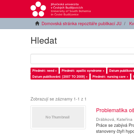
Domovská stránka repozitáře publikací JU
Kv
Hledat
Předmět: need ×
Předmět: apallic syndrome ×
Datum publiková
Datum publikování: [2007 TO 2009] ×
Předmět: nursing care ×
Zobrazují se záznamy 1-1 z 1
Problematika oš
Drábková, Kateřina
Práce se zabývá Pro
stanoveny čtyři hyp