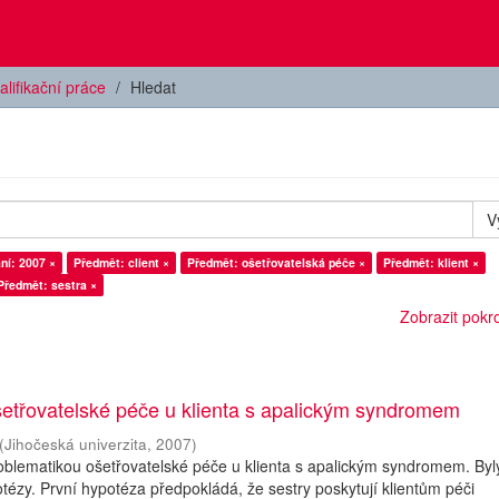
alifikační práce
Hledat
V
ní: 2007 ×
Předmět: client ×
Předmět: ošetřovatelská péče ×
Předmět: klient ×
Předmět: sestra ×
Zobrazit pokroč
etřovatelské péče u klienta s apalickým syndromem
(
Jihočeská univerzita
,
2007
)
blematikou ošetřovatelské péče u klienta s apalickým syndromem. Byl
otézy. První hypotéza předpokládá, že sestry poskytují klientům péči