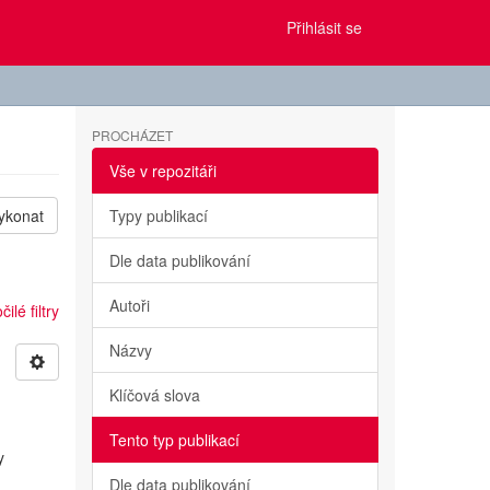
Přihlásit se
PROCHÁZET
Vše v repozitáři
ykonat
Typy publikací
Dle data publikování
Autoři
ilé filtry
Názvy
Klíčová slova
Tento typ publikací
y
Dle data publikování