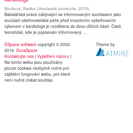
Boušová, Radka
(
Jihočeská univerzita
,
2010
)
Bakalářská práce zabývající se informovaným souhlasem jako
součástí ošetřovatelské péče před invazivním vyšetřovacím
výkonem v kardiologii je rozdělena do dvou dílčích částí. Části
teoretické, kde je popisován informovaný ...
DSpace software
copyright © 2002-
Theme by
2016
DuraSpace
Kontaktujte nás
|
Vyjádření názoru
|
Na tomto webu jsou používány
pouze cookies nezbytně nutné pro
zajištění fungování webu, pro které
není nutné získat souhlas.