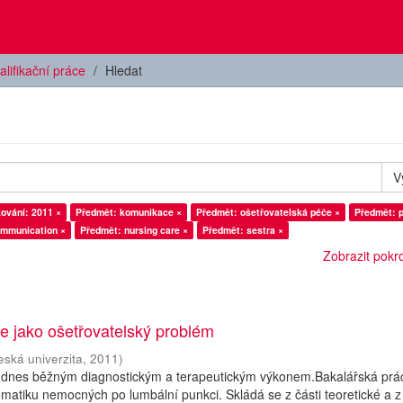
alifikační práce
Hledat
V
ování: 2011 ×
Předmět: komunikace ×
Předmět: ošetřovatelská péče ×
Předmět: p
ommunication ×
Předmět: nursing care ×
Předmět: sestra ×
Zobrazit pokroč
e jako ošetřovatelský problém
eská univerzita
,
2011
)
 dnes běžným diagnostickým a terapeutickým výkonem.Bakalářská prá
atiku nemocných po lumbální punkci. Skládá se z části teoretické a z 