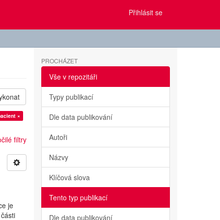
Přihlásit se
PROCHÁZET
Vše v repozitáři
ykonat
Typy publikací
acient ×
Dle data publikování
Autoři
ilé filtry
Názvy
Klíčová slova
Tento typ publikací
ce je
části
Dle data publikování