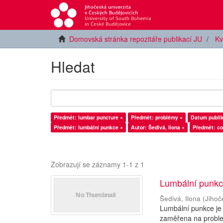
Domovská stránka repozitáře publikací JU
Kv
Hledat
Předmět: lumbar puncture ×
Předmět: problémy ×
Datum publik
Předmět: lumbální punkce ×
Autor: Šedivá, Ilona ×
Předmět: c
Zobrazují se záznamy 1-1 z 1
Lumbální punkc
Šedivá, Ilona
(
Jihoč
Lumbální punkce je
zaměřena na problem