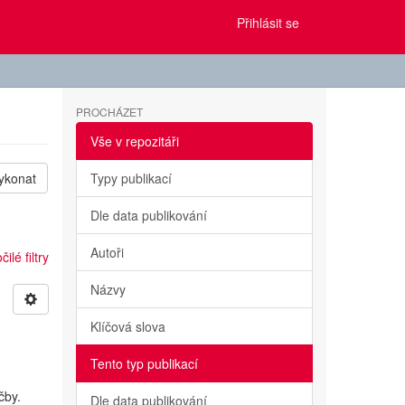
Přihlásit se
PROCHÁZET
Vše v repozitáři
ykonat
Typy publikací
Dle data publikování
Autoři
ilé filtry
Názvy
Klíčová slova
Tento typ publikací
čby.
Dle data publikování