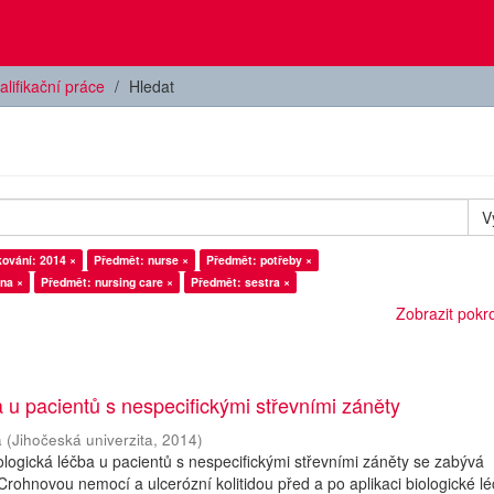
alifikační práce
Hledat
V
ování: 2014 ×
Předmět: nurse ×
Předmět: potřeby ×
ina ×
Předmět: nursing care ×
Předmět: sestra ×
Zobrazit pokroč
a u pacientů s nespecifickými střevními záněty
a
(
Jihočeská univerzita
,
2014
)
logická léčba u pacientů s nespecifickými střevními záněty se zabývá
Crohnovou nemocí a ulcerózní kolitidou před a po aplikaci biologické lé