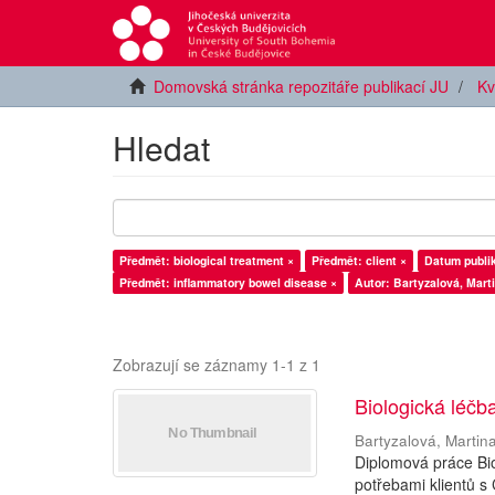
Domovská stránka repozitáře publikací JU
Kv
Hledat
Předmět: biological treatment ×
Předmět: client ×
Datum publik
Předmět: inflammatory bowel disease ×
Autor: Bartyzalová, Mart
Zobrazují se záznamy 1-1 z 1
Biologická léčb
Bartyzalová, Martin
Diplomová práce Bio
potřebami klientů s 