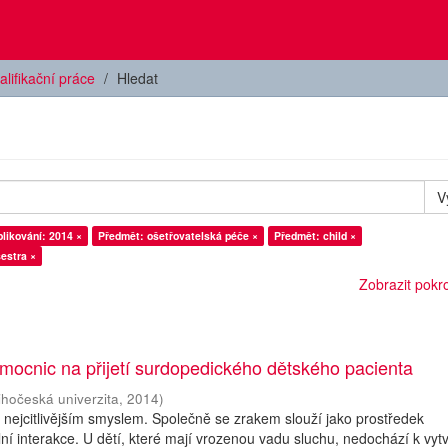
alifikační práce
Hledat
V
likování: 2014 ×
Předmět: ošetřovatelská péče ×
Předmět: child ×
estra ×
Zobrazit pokroč
mocnic na přijetí surdopedického dětského pacienta
ihočeská univerzita
,
2014
)
a nejcitlivějším smyslem. Společně se zrakem slouží jako prostředek
ní interakce. U dětí, které mají vrozenou vadu sluchu, nedochází k vyt