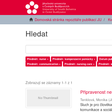
Domovská stránka repozitáře publikací JU
Kv
Hledat
Předmět: nurse ×
Předmět: kompenzační pomůcky ×
Datum pub
Předmět: communication ×
Předmět: nursing care ×
Předmět: s
Zobrazují se záznamy 1-1 z 1
Připravenost ne
Tenklová, Monika
(
J
Sluch je pro člověk
komunikace a sociál