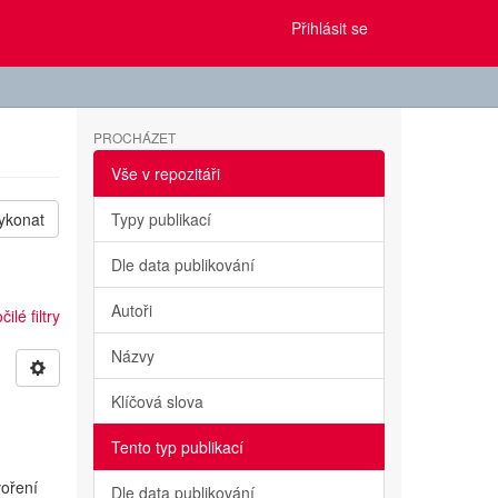
Přihlásit se
PROCHÁZET
Vše v repozitáři
ykonat
Typy publikací
Dle data publikování
Autoři
ilé filtry
Názvy
Klíčová slova
Tento typ publikací
voření
Dle data publikování