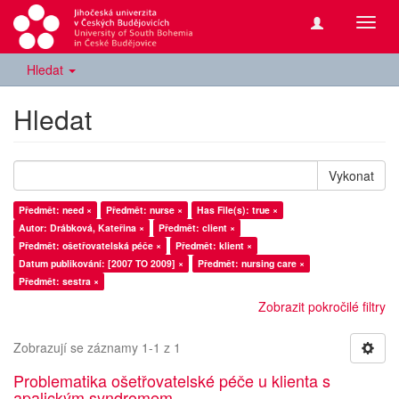
Přepn
navig
Hledat
Hledat
Vykonat
Předmět: need ×
Předmět: nurse ×
Has File(s): true ×
Autor: Drábková, Kateřina ×
Předmět: client ×
Předmět: ošetřovatelská péče ×
Předmět: klient ×
Datum publikování: [2007 TO 2009] ×
Předmět: nursing care ×
Předmět: sestra ×
Zobrazit pokročilé filtry
Zobrazují se záznamy 1-1 z 1
Problematika ošetřovatelské péče u klienta s
apalickým syndromem