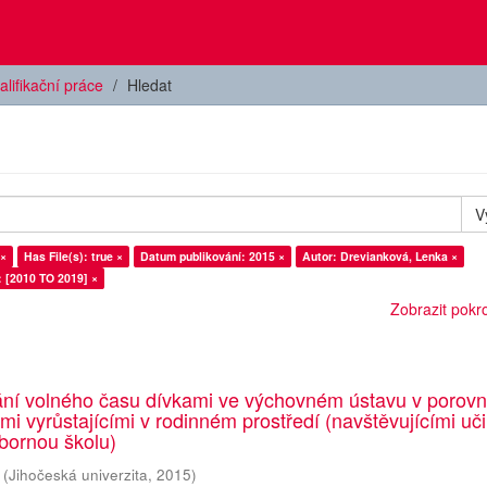
alifikační práce
Hledat
V
 ×
Has File(s): true ×
Datum publikování: 2015 ×
Autor: Drevianková, Lenka ×
: [2010 TO 2019] ×
Zobrazit pokroč
ání volného času dívkami ve výchovném ústavu v porovn
emi vyrůstajícími v rodinném prostředí (navštěvujícími uči
bornou školu)
(
Jihočeská univerzita
,
2015
)