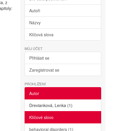
ta, z
pitoly:
Autoři
Názvy
Klíčová slova
MŮJ ÚČET
Přihlásit se
Zaregistrovat se
PROHLÍŽENÍ
Autor
Drevianková, Lenka (1)
Klíčové slovo
behavioral disorders (1)