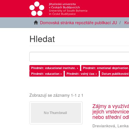
Domovská stránka repozitáře publikací JU
Kv
Hledat
Předmět: educational institute. ×
Předmět: emotional deprivation
Předmět: education ×
Předmět: volný čas ×
Datum publikování
Zobrazují se záznamy 1-1 z 1
Zájmy a využív
jejich vrstevnic
nebo střední od
Drevianková, Lenka