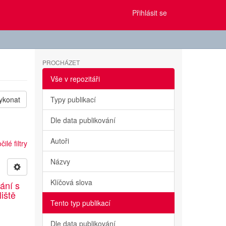
Přihlásit se
PROCHÁZET
Vše v repozitáři
ykonat
Typy publikací
Dle data publikování
Autoři
ilé filtry
Názvy
Klíčová slova
ání s
liště
Tento typ publikací
Dle data publikování