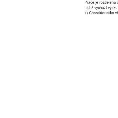
Práce je rozdělena d
nichž vychází výzkum
1) Charakteristika vě