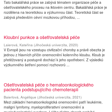
Tato bakalářská práce se zabývá tématem organizace péče a
ošetřovatelského procesu na iktovém centru. Bakalářská práce je
rozdělena na teoretickou a výzkumnou část. Teoretická část se
zabývá především cévní mozkovou příhodou, ...
Kloubní punkce a ošetřovatelská péče
Laierová, Kateřina
(
Jihočeská univerzita
,
2020
)
V Evropě jsou na vzestupu civilizační choroby a právě obezita je
jednou z hlavních příčin onemocnění kolenního kloubu. Kloub je
přetěžovaný a postupně dochází k jeho opotřebení. Z výsledků
výzkumného šetření pomocí rozhovorů ...
Ošetřovatelská péče o hematoonkologického
pacienta podstupujícího chemoterapii
Baierlová, Angélique
(
Jihočeská univerzita
,
2021
)
Mezi základní hematoonkologická onemocnění patří leukémie,
maligní lymfomy, myeloproliferativní onemocnění a