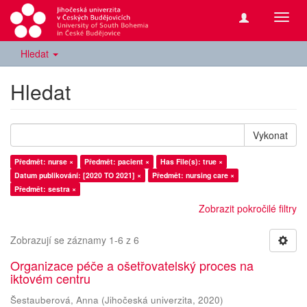
Přepn
navig
Hledat
Hledat
Vykonat
Předmět: nurse ×
Předmět: pacient ×
Has File(s): true ×
Datum publikování: [2020 TO 2021] ×
Předmět: nursing care ×
Předmět: sestra ×
Zobrazit pokročilé filtry
Zobrazují se záznamy 1-6 z 6
Organizace péče a ošetřovatelský proces na
iktovém centru
Šestauberová, Anna
(
Jihočeská univerzita
,
2020
)