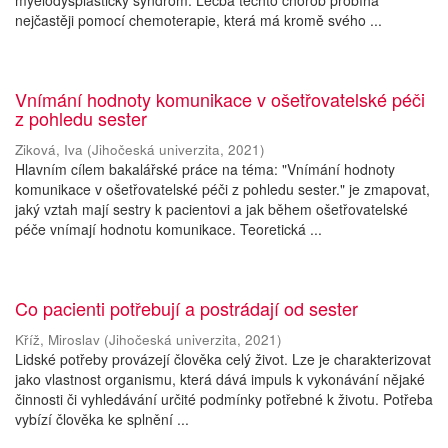
myelodysplastický syndrom. Léčba těchto chorob probíhá
nejčastěji pomocí chemoterapie, která má kromě svého ...
Vnímání hodnoty komunikace v ošetřovatelské péči
z pohledu sester
Ziková, Iva
(
Jihočeská univerzita
,
2021
)
Hlavním cílem bakalářské práce na téma: "Vnímání hodnoty
komunikace v ošetřovatelské péči z pohledu sester." je zmapovat,
jaký vztah mají sestry k pacientovi a jak během ošetřovatelské
péče vnímají hodnotu komunikace. Teoretická ...
Co pacienti potřebují a postrádají od sester
Kříž, Miroslav
(
Jihočeská univerzita
,
2021
)
Lidské potřeby provázejí člověka celý život. Lze je charakterizovat
jako vlastnost organismu, která dává impuls k vykonávání nějaké
činnosti či vyhledávání určité podmínky potřebné k životu. Potřeba
vybízí člověka ke splnění ...