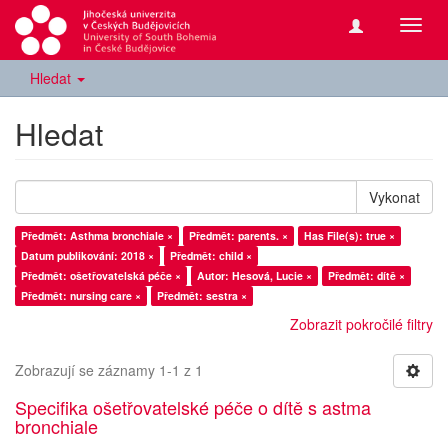
Přepn
navig
Hledat
Hledat
Vykonat
Předmět: Asthma bronchiale ×
Předmět: parents. ×
Has File(s): true ×
Datum publikování: 2018 ×
Předmět: child ×
Předmět: ošetřovatelská péče ×
Autor: Hesová, Lucie ×
Předmět: dítě ×
Předmět: nursing care ×
Předmět: sestra ×
Zobrazit pokročilé filtry
Zobrazují se záznamy 1-1 z 1
Specifika ošetřovatelské péče o dítě s astma
bronchiale