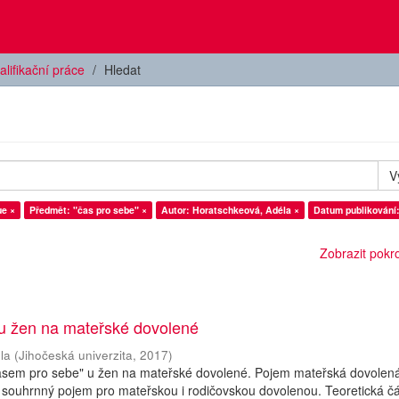
alifikační práce
Hledat
V
ue ×
Předmět: "čas pro sebe" ×
Autor: Horatschkeová, Adéla ×
Datum publikování:
Zobrazit pokroč
 u žen na mateřské dovolené
la
(
Jihočeská univerzita
,
2017
)
asem pro sebe" u žen na mateřské dovolené. Pojem mateřská dovolená
 souhrnný pojem pro mateřskou i rodičovskou dovolenou. Teoretická čá