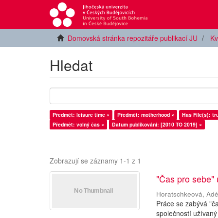
Domovská stránka repozitáře publikací JU
Kv
Hledat
Předmět: leisure time ×
Předmět: motherhood ×
Has File(s): tr
Předmět: volný čas ×
Datum publikování: [2010 TO 2019] ×
Zobrazují se záznamy 1-1 z 1
"Čas pro sebe"
Horatschkeová, Adé
Práce se zabývá "č
společností užívaný