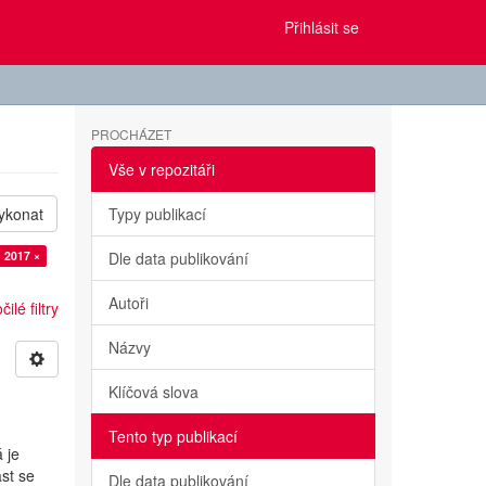
Přihlásit se
PROCHÁZET
Vše v repozitáři
ykonat
Typy publikací
 2017 ×
Dle data publikování
Autoři
ilé filtry
Názvy
Klíčová slova
Tento typ publikací
 je
st se
Dle data publikování