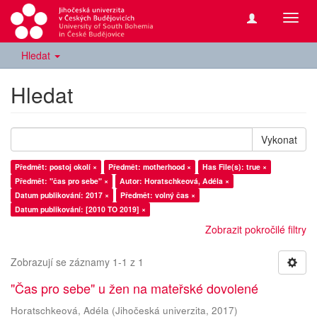
Přepn
navig
Hledat
Hledat
Vykonat
Předmět: postoj okolí ×
Předmět: motherhood ×
Has File(s): true ×
Předmět: "čas pro sebe" ×
Autor: Horatschkeová, Adéla ×
Datum publikování: 2017 ×
Předmět: volný čas ×
Datum publikování: [2010 TO 2019] ×
Zobrazit pokročilé filtry
Zobrazují se záznamy 1-1 z 1
"Čas pro sebe" u žen na mateřské dovolené
Horatschkeová, Adéla
(
Jihočeská univerzita
,
2017
)