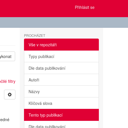
Přihlásit se
PROCHÁZET
Vše v repozitáři
ykonat
Typy publikací
Dle data publikování
Autoři
ilé filtry
Názvy
Klíčová slova
Tento typ publikací
sledné
Dle data publikování