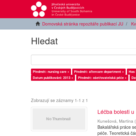
Domovská stránka repozitáře publikací JU
Kv
Hledat
Předmět: nursing care ×
Předmět: aftercare department ×
Has F
Datum publikování: 2013 ×
Předmět: ošetřovatelská péče ×
Da
Zobrazují se záznamy 1-1 z 1
Léčba bolesti u
Kunešová, Martina
Bakalářská práce se
péče. Teoretická čás