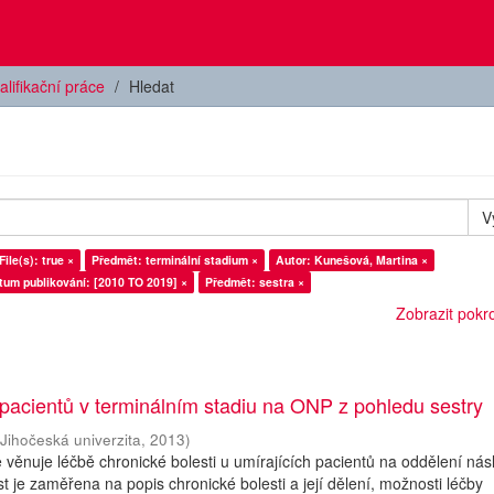
alifikační práce
Hledat
V
ile(s): true ×
Předmět: terminální stadium ×
Autor: Kunešová, Martina ×
tum publikování: [2010 TO 2019] ×
Předmět: sestra ×
Zobrazit pokroč
 pacientů v terminálním stadiu na ONP z pohledu sestry
(
Jihočeská univerzita
,
2013
)
 věnuje léčbě chronické bolesti u umírajících pacientů na oddělení ná
t je zaměřena na popis chronické bolesti a její dělení, možnosti léčby