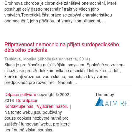
Crohnova choroba je chronické zánětlivé onemocnění, které
postihuje celý gastrointestinální trakt ve všech jeho
vrstvách.Teoretická část práce se zabývá charakteristikou
onemocnění, jeho příčinou, příznaky, komplikacemi, ...
Připravenost nemocnic na přijetí surdopedického
dětského pacienta
Tenklová, Monika
(
Jihočeská univerzita
,
2014
)
Sluch je pro člověka nejcitlivějším smyslem. Společně se zrakem
slouží jako prostředek komunikace a sociální interakce. U dětí,
které mají vrozenou vadu sluchu, nedochází k vytvoření
předpokladů pro rozvoj řeči. Naopak ...
DSpace software
copyright © 2002-
Theme by
2016
DuraSpace
Kontaktujte nás
|
Vyjádření názoru
|
Na tomto webu jsou používány
pouze cookies nezbytně nutné pro
zajištění fungování webu, pro které
není nutné získat souhlas.