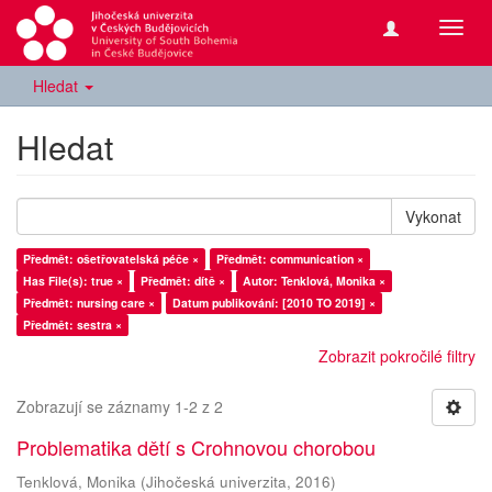
Přepn
navig
Hledat
Hledat
Vykonat
Předmět: ošetřovatelská péče ×
Předmět: communication ×
Has File(s): true ×
Předmět: dítě ×
Autor: Tenklová, Monika ×
Předmět: nursing care ×
Datum publikování: [2010 TO 2019] ×
Předmět: sestra ×
Zobrazit pokročilé filtry
Zobrazují se záznamy 1-2 z 2
Problematika dětí s Crohnovou chorobou
Tenklová, Monika
(
Jihočeská univerzita
,
2016
)