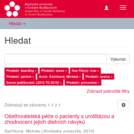
Přepn
navig
Hledat
Hledat
Vykonat
Předmět: boarding ×
Předmět: nurse ×
Has File(s): true ×
Předmět: patient ×
Autor: Kačírková, Michala ×
Předmět: sestra ×
Datum publikování: [2010 TO 2019] ×
Předmět: prevention ×
Zobrazit pokročilé filtry
Zobrazují se záznamy 1-1 z 1
Ošetřovatelská péče o pacienty s urolitiázou a
zhodnocení jejich dietních návyků
Kačírková, Michala
(
Jihočeská univerzita
,
2010
)