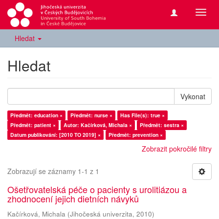
Přepn
navig
Hledat
Hledat
Vykonat
Předmět: education ×
Předmět: nurse ×
Has File(s): true ×
Předmět: patient ×
Autor: Kačírková, Michala ×
Předmět: sestra ×
Datum publikování: [2010 TO 2019] ×
Předmět: prevention ×
Zobrazit pokročilé filtry
Zobrazují se záznamy 1-1 z 1
Ošetřovatelská péče o pacienty s urolitiázou a
zhodnocení jejich dietních návyků
Kačírková, Michala
(
Jihočeská univerzita
,
2010
)