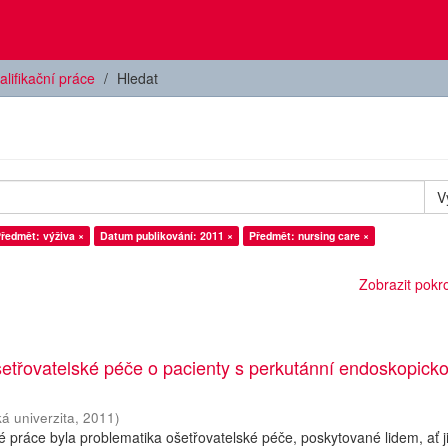
alifikační práce
Hledat
V
ředmět: výživa ×
Datum publikování: 2011 ×
Předmět: nursing care ×
Zobrazit pokroč
etřovatelské péče o pacienty s perkutánní endoskopick
á univerzita
,
2011
)
práce byla problematika ošetřovatelské péče, poskytované lidem, ať ji