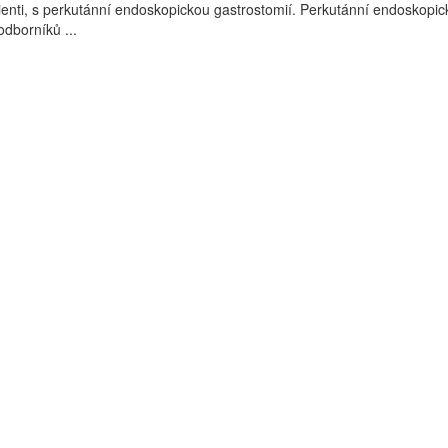
klienti, s perkutánní endoskopickou gastrostomií. Perkutánní endoskopic
odborníků ...