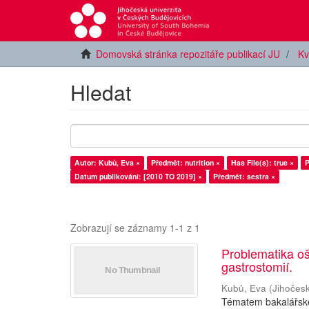
Domovská stránka repozitáře publikací JU
Kv
Hledat
Autor: Kubů, Eva ×
Předmět: nutrition ×
Has File(s): true ×
P
Datum publikování: [2010 TO 2019] ×
Předmět: sestra ×
Zobrazují se záznamy 1-1 z 1
Problematika oš
gastrostomií.
Kubů, Eva
(
Jihočesk
Tématem bakalářské 