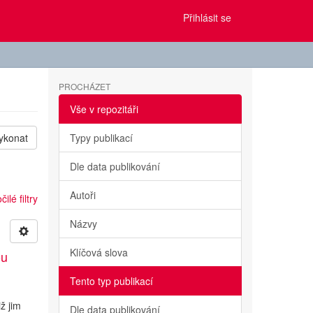
Přihlásit se
PROCHÁZET
Vše v repozitáři
ykonat
Typy publikací
Dle data publikování
Autoři
ilé filtry
Názvy
Klíčová slova
ou
Tento typ publikací
ž jim
Dle data publikování