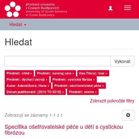
Přepn
navig
Hledat
Hledat
Vykonat
Předmět: child ×
Předmět: nursing care ×
Has File(s): true ×
Předmět: dýchací ústrojí ×
Předmět: cystická fibróza ×
Autor: Adamčíková, Hana ×
Předmět: ošetřovatelská péče ×
Datum publikování: [2010 TO 2019] ×
Předmět: sestra ×
Zobrazit pokročilé filtry
Zobrazují se záznamy 1-1 z 1
Specifika ošetřovatelské péče u dětí s cystickou
fibrózou