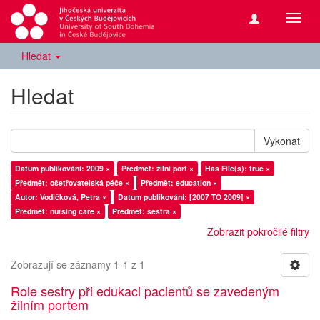
Přepn
navig
Hledat
Hledat
Vykonat
Datum publikování: 2009 ×
Předmět: žilní port ×
Has File(s): true ×
Předmět: ošetřovatelská péče ×
Předmět: education ×
Autor: Vodičková, Petra ×
Datum publikování: [2007 TO 2009] ×
Předmět: nursing care ×
Předmět: sestra ×
Zobrazit pokročilé filtry
Zobrazují se záznamy 1-1 z 1
Role sestry při edukaci pacientů se zavedeným
žilním portem