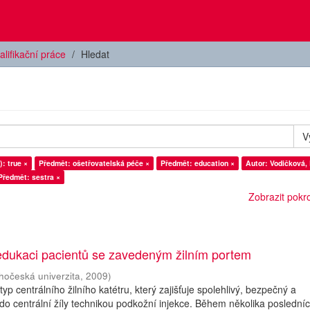
alifikační práce
Hledat
V
): true ×
Předmět: ošetřovatelská péče ×
Předmět: education ×
Autor: Vodičková, 
Předmět: sestra ×
Zobrazit pokroč
 edukaci pacientů se zavedeným žilním portem
ihočeská univerzita
,
2009
)
í typ centrálního žilního katétru, který zajišťuje spolehlivý, bezpečný a
do centrální žíly technikou podkožní injekce. Během několika posledníc