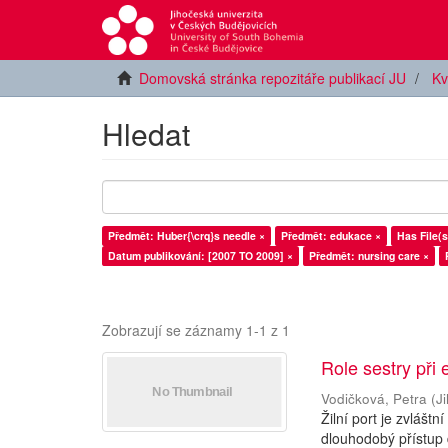
Domovská stránka repozitáře publikací JU
Kv
Hledat
Předmět: Huber{\crq}s needle ×
Předmět: edukace ×
Has File(s
Datum publikování: [2007 TO 2009] ×
Předmět: nursing care ×
Zobrazují se záznamy 1-1 z 1
Role sestry při
Vodičková, Petra
(
J
Žilní port je zvláštn
dlouhodobý přístup 