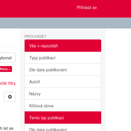
Přihlásit se
PROCHÁZET
Vše v repozitáři
ykonat
Typy publikací
Petra ×
Dle data publikování
Autoři
ilé filtry
Názvy
Klíčová slova
Tento typ publikací
h let se
Dle data publikování