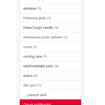
edukace (1)
Huberova jehla (1)
Huber{\crq}s needle (1)
intravenous porth catheter (1)
nurse (1)
nursing care (1)
ošetřovatelská péče (1)
sestra (1)
žilní port (1)
... zobrazit další
Datum publikování