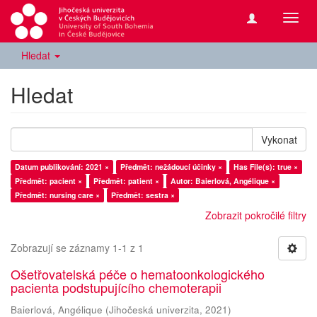
Přepn
navig
Hledat
Hledat
Vykonat
Datum publikování: 2021 ×
Předmět: nežádoucí účinky ×
Has File(s): true ×
Předmět: pacient ×
Předmět: patient ×
Autor: Baierlová, Angélique ×
Předmět: nursing care ×
Předmět: sestra ×
Zobrazit pokročilé filtry
Zobrazují se záznamy 1-1 z 1
Ošetřovatelská péče o hematoonkologického
pacienta podstupujícího chemoterapii
Baierlová, Angélique
(
Jihočeská univerzita
,
2021
)