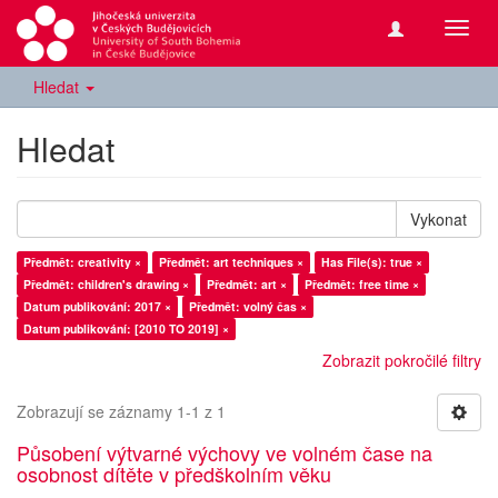
Přepn
navig
Hledat
Hledat
Vykonat
Předmět: creativity ×
Předmět: art techniques ×
Has File(s): true ×
Předmět: children's drawing ×
Předmět: art ×
Předmět: free time ×
Datum publikování: 2017 ×
Předmět: volný čas ×
Datum publikování: [2010 TO 2019] ×
Zobrazit pokročilé filtry
Zobrazují se záznamy 1-1 z 1
Působení výtvarné výchovy ve volném čase na
osobnost dítěte v předškolním věku