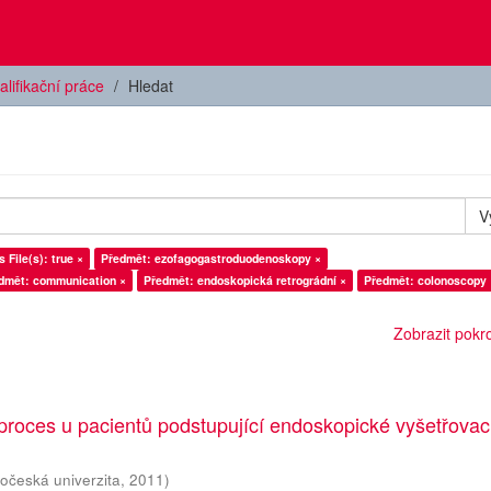
alifikační práce
Hledat
V
 File(s): true ×
Předmět: ezofagogastroduodenoskopy ×
dmět: communication ×
Předmět: endoskopická retrográdní ×
Předmět: colonoscopy 
Zobrazit pokroč
proces u pacientů podstupující endoskopické vyšetřovac
hočeská univerzita
,
2011
)