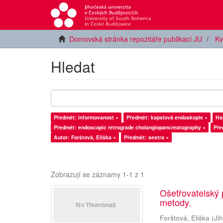
Domovská stránka repozitáře publikací JU
Kv
Hledat
Předmět: informovanost ×
Předmět: kapslová endoskopie ×
Has
Předmět: endoscopic retrograde cholangiopancreatography ×
Pře
Autor: Forštová, Eliška ×
Předmět: sestra ×
Zobrazují se záznamy 1-1 z 1
Ošetřovatelský 
metody.
Forštová, Eliška
(
Ji