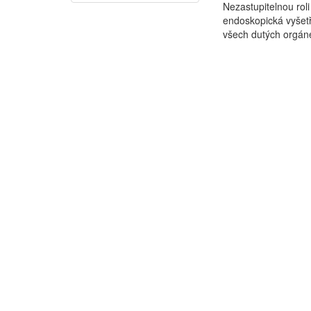
Nezastupitelnou rol
endoskopická vyšetř
všech dutých orgán