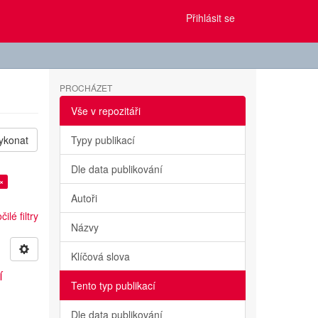
Přihlásit se
PROCHÁZET
Vše v repozitáři
ykonat
Typy publikací
Dle data publikování
×
Autoři
ilé filtry
Názvy
Klíčová slova
í
Tento typ publikací
Dle data publikování