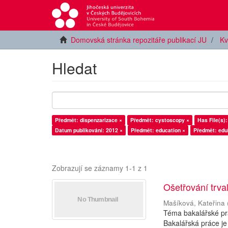
Domovská stránka repozitáře publikací JU
Kv
Hledat
Předmět: dispenzarizace ×
Předmět: cystoscopy ×
Has File(s):
Datum publikování: 2012 ×
Předmět: education ×
Předmět: edu
Zobrazují se záznamy 1-1 z 1
Ošetřování trva
Mašíková, Kateřina
Téma bakalářské prá
Bakalářská práce je