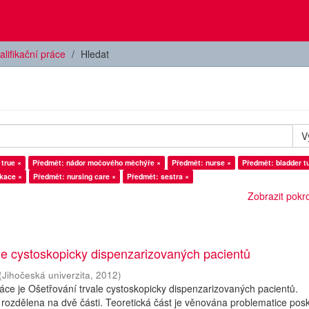
alifikační práce
Hledat
V
 true ×
Předmět: nádor močového měchýře ×
Předmět: nurse ×
Předmět: bladder t
kace ×
Předmět: nursing care ×
Předmět: sestra ×
Zobrazit pokroč
le cystoskopicky dispenzarizovaných pacientů
(
Jihočeská univerzita
,
2012
)
ce je Ošetřování trvale cystoskopicky dispenzarizovaných pacientů.
 rozdělena na dvě části. Teoretická část je věnována problematice pos