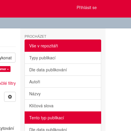
Přihlásit se
PROCHÁZET
Vše v repozitáři
ykonat
Typy publikací
umor ×
Dle data publikování
Autoři
ilé filtry
Názvy
Klíčová slova
Tento typ publikací
kytování
Dle data publikování