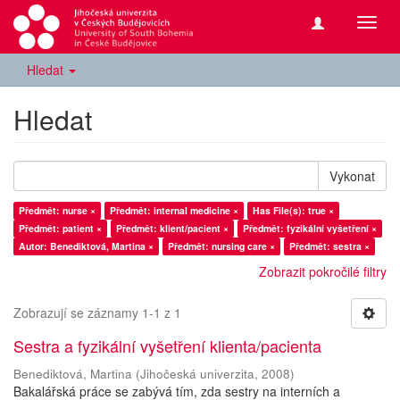
Přepn
navig
Hledat
Hledat
Vykonat
Předmět: nurse ×
Předmět: internal medicine ×
Has File(s): true ×
Předmět: patient ×
Předmět: klient/pacient ×
Předmět: fyzikální vyšetření ×
Autor: Benediktová, Martina ×
Předmět: nursing care ×
Předmět: sestra ×
Zobrazit pokročilé filtry
Zobrazují se záznamy 1-1 z 1
Sestra a fyzikální vyšetření klienta/pacienta
Benediktová, Martina
(
Jihočeská univerzita
,
2008
)
Bakalářská práce se zabývá tím, zda sestry na interních a