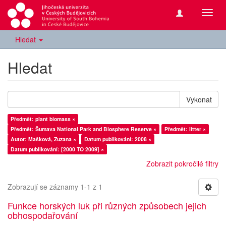
Přepn
navig
Hledat
Hledat
Vykonat
Předmět: plant biomass ×
Předmět: Šumava National Park and Biosphere Reserve ×
Předmět: litter ×
Autor: Mašková, Zuzana ×
Datum publikování: 2008 ×
Datum publikování: [2000 TO 2009] ×
Zobrazit pokročilé filtry
Zobrazují se záznamy 1-1 z 1
Funkce horských luk při různých způsobech jejich
obhospodařování