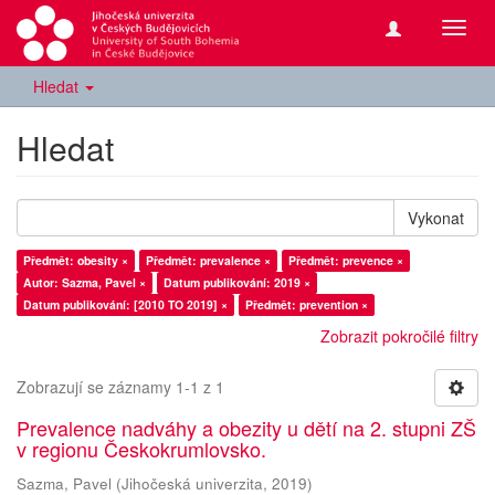
Přepn
navig
Hledat
Hledat
Vykonat
Předmět: obesity ×
Předmět: prevalence ×
Předmět: prevence ×
Autor: Sazma, Pavel ×
Datum publikování: 2019 ×
Datum publikování: [2010 TO 2019] ×
Předmět: prevention ×
Zobrazit pokročilé filtry
Zobrazují se záznamy 1-1 z 1
Prevalence nadváhy a obezity u dětí na 2. stupni ZŠ
v regionu Českokrumlovsko.
Sazma, Pavel
(
Jihočeská univerzita
,
2019
)