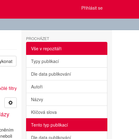
Přihlásit se
PROCHÁZET
Vše v repozitáři
ykonat
Typy publikací
Dle data publikování
Autoři
ilé filtry
Názvy
Klíčová slova
lázy
Tento typ publikací
ocněním
 neboli
Dle data publikování