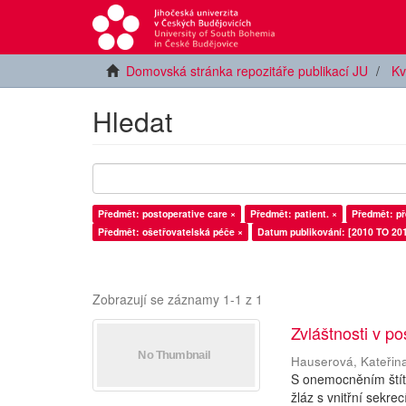
Domovská stránka repozitáře publikací JU
Kv
Hledat
Předmět: postoperative care ×
Předmět: patient. ×
Předmět: př
Předmět: ošetřovatelská péče ×
Datum publikování: [2010 TO 201
Zobrazují se záznamy 1-1 z 1
Zvláštnosti v p
Hauserová, Kateřin
S onemocněním štít
žláz s vnitřní sekre