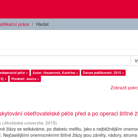
alifikační práce
Hledat
V
edoperační péče ×
Autor: Hauserová, Kateřina ×
Datum publikování: 2015 ×
9] ×
Předmět: sestra ×
Zobrazit pokroč
oskytování ošetřovatelské péče před a po operaci štítné ž
a
(
Jihočeská univerzita
,
2015
)
né žlázy se setkáváme, po diabetu mellitu, jako s nejběžnějším onem
cí. Nejčastějšími onemocněními štítné žlázy jsou záněty, nádory, struma