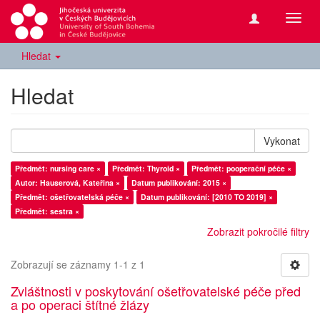
Přepn
navig
Hledat
Hledat
Vykonat
Předmět: nursing care ×
Předmět: Thyroid ×
Předmět: pooperační péče ×
Autor: Hauserová, Kateřina ×
Datum publikování: 2015 ×
Předmět: ošetřovatelská péče ×
Datum publikování: [2010 TO 2019] ×
Předmět: sestra ×
Zobrazit pokročilé filtry
Zobrazují se záznamy 1-1 z 1
Zvláštnosti v poskytování ošetřovatelské péče před
a po operaci štítné žlázy