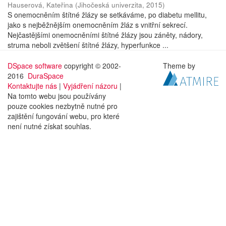
Hauserová, Kateřina
(
Jihočeská univerzita
,
2015
)
S onemocněním štítné žlázy se setkáváme, po diabetu mellitu,
jako s nejběžnějším onemocněním žláz s vnitřní sekrecí.
Nejčastějšími onemocněními štítné žlázy jsou záněty, nádory,
struma neboli zvětšení štítné žlázy, hyperfunkce ...
DSpace software
copyright © 2002-
Theme by
2016
DuraSpace
Kontaktujte nás
|
Vyjádření názoru
|
Na tomto webu jsou používány
pouze cookies nezbytně nutné pro
zajištění fungování webu, pro které
není nutné získat souhlas.