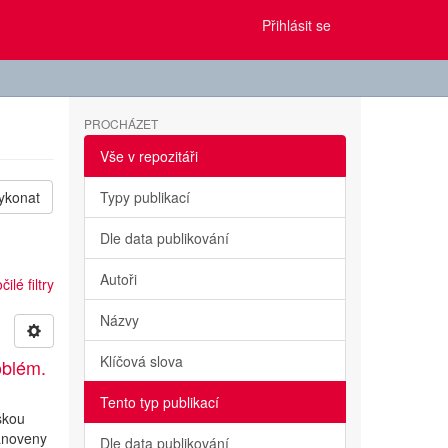
Přihlásit se
PROCHÁZET
Vše v repozitáři
ykonat
Typy publikací
Dle data publikování
Autoři
ilé filtry
Názvy
Klíčová slova
oblém.
Tento typ publikací
skou
tanoveny
Dle data publikování