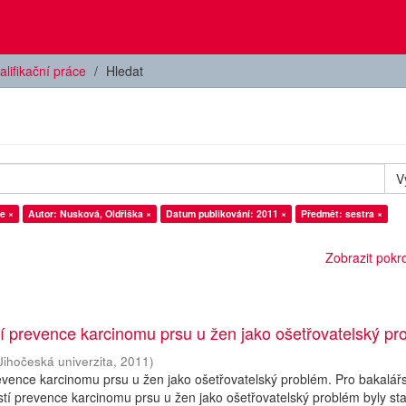
alifikační práce
Hledat
V
e ×
Autor: Nusková, Oldřiška ×
Datum publikování: 2011 ×
Předmět: sestra ×
Zobrazit pokroč
í prevence karcinomu prsu u žen jako ošetřovatelský pr
Jihočeská univerzita
,
2011
)
evence karcinomu prsu u žen jako ošetřovatelský problém. Pro bakalář
stí prevence karcinomu prsu u žen jako ošetřovatelský problém byly s