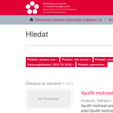
Domovská stránka repozitáře publikací JU
Kv
Hledat
Předmět: primary care ×
Předmět: risk factors ×
Předmět: nurs
Datum publikování: [2010 TO 2019] ×
Předmět: prevention ×
Zobrazují se záznamy 1-1 z 1
Využití možnost
Nusková, Oldřiška
(
Využití možností pr
práci Využití možno