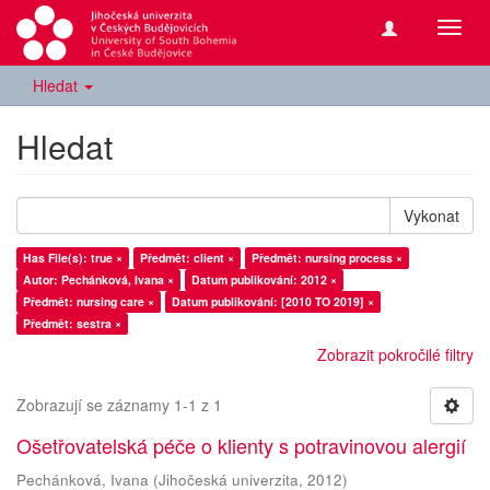
Přepn
navig
Hledat
Hledat
Vykonat
Has File(s): true ×
Předmět: client ×
Předmět: nursing process ×
Autor: Pechánková, Ivana ×
Datum publikování: 2012 ×
Předmět: nursing care ×
Datum publikování: [2010 TO 2019] ×
Předmět: sestra ×
Zobrazit pokročilé filtry
Zobrazují se záznamy 1-1 z 1
Ošetřovatelská péče o klienty s potravinovou alergií
Pechánková, Ivana
(
Jihočeská univerzita
,
2012
)