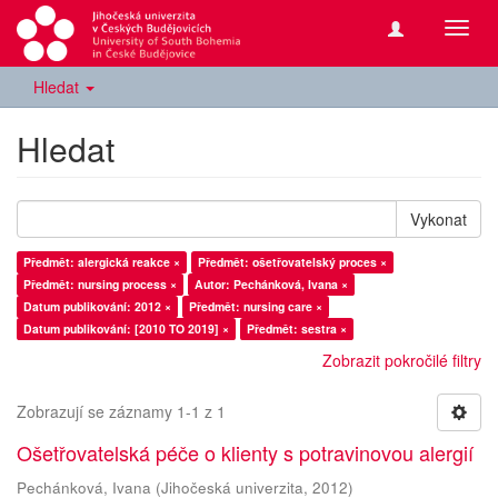
Přepn
navig
Hledat
Hledat
Vykonat
Předmět: alergická reakce ×
Předmět: ošetřovatelský proces ×
Předmět: nursing process ×
Autor: Pechánková, Ivana ×
Datum publikování: 2012 ×
Předmět: nursing care ×
Datum publikování: [2010 TO 2019] ×
Předmět: sestra ×
Zobrazit pokročilé filtry
Zobrazují se záznamy 1-1 z 1
Ošetřovatelská péče o klienty s potravinovou alergií
Pechánková, Ivana
(
Jihočeská univerzita
,
2012
)